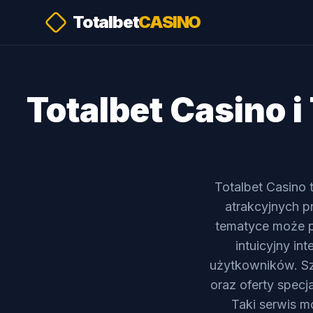
Totalbet
CASINO
Totalbet Casino i
Totalbet Casino 
atrakcyjnych p
tematyce może pr
intuicyjny in
użytkowników. Sz
oraz oferty specja
Taki serwis m