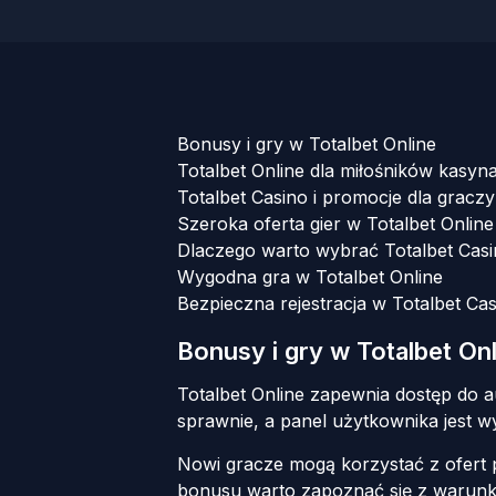
Bonusy i gry w Totalbet Online
Totalbet Online dla miłośników kasyn
Totalbet Casino i promocje dla graczy
Szeroka oferta gier w Totalbet Online
Dlaczego warto wybrać Totalbet Cas
Wygodna gra w Totalbet Online
Bezpieczna rejestracja w Totalbet Ca
Bonusy i gry w Totalbet Onl
Totalbet Online zapewnia dostęp do a
sprawnie, a panel użytkownika jest 
Nowi gracze mogą korzystać z ofert p
bonusu warto zapoznać się z warunk