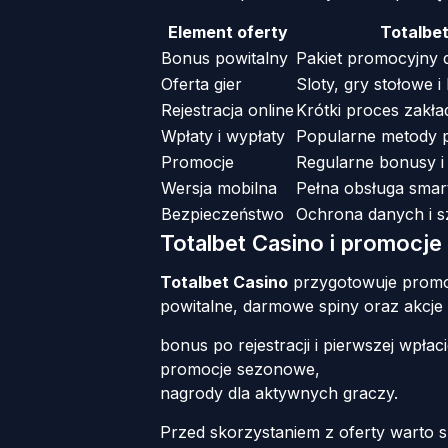
Element oferty
Totalbet
Bonus powitalny
Pakiet promocyjny
Oferta gier
Sloty, gry stołowe 
Rejestracja online
Krótki proces zakła
Wpłaty i wypłaty
Popularne metody p
Promocje
Regularne bonusy i 
Wersja mobilna
Pełna obsługa smar
Bezpieczeństwo
Ochrona danych i s
Totalbet Casino i promocje
Totalbet Casino
przygotowuje promoc
powitalne, darmowe spiny oraz akcje
bonus po rejestracji i pierwszej wpłaci
promocje sezonowe,
nagrody dla aktywnych graczy.
Przed skorzystaniem z oferty warto s