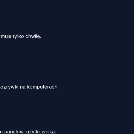
jmuje tylko chwilę.
 rozrywki na komputerach,
u panelowi użytkownika.