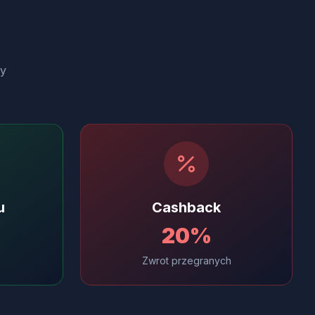
zy
u
Cashback
20%
Zwrot przegranych