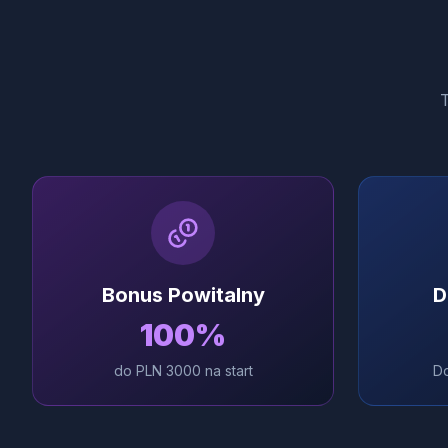
T
Bonus Powitalny
D
100%
do PLN 3000 na start
Do