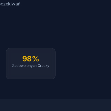
oczekiwań.
98%
Zadowolonych Graczy